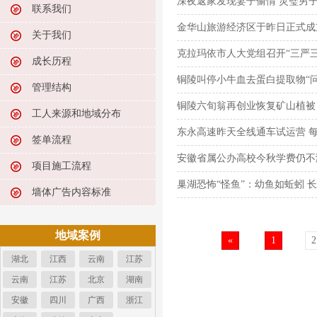
深夜返家发现妻子偷情 灵璧男
联系我们
金华山旅游经济区于昨日正式成
关于我们
克拉玛依市人大党组召开“三严三
成长历程
铜陵叫停小牛血去蛋白提取物“问
管理结构
铜陵六旬翁再创业恢复矿山植被
工人来源和地域分布
东永高速昨天全线通车试运营 
签单流程
安徽省属公办高校今秋学费仍不
项目施工流程
巢湖恐怖“怪鱼”：幼鱼如蚯蚓 
墙体广告内容标准
地域案例
«
1
2
湖北
江西
云南
江苏
云南
江苏
北京
湖南
安徽
四川
广西
浙江