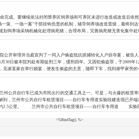
命完成。要继续依法封闭禁养区饲养场和可养区未进行改造或改造后依然
场一策、一场一案”干部挂钩负责的机制，辅导饲养场改造晋级，最终到
划饲养场采纳机械化处理病死猪，合理布局，完善病死猪无害化集中处理点
民法院公开审理并当庭宣判了一同入户偷盗抵抗抓捕转化入户掠夺案，被告
月30日被本院判处有期徒刑三年，缓刑四年。又因犯偷盗罪，于2009年1
时，见谢某家在举行婚宴，便发生偷盗的主意，随即下车，找到谢甲家旁的一栋
当下，兰州公共自行车已成为市民出行的交通工具之一。可是，与火爆的租赁
解到，兰州市公共自行车租赁项目——自行车专用道实验段建造现已开端
约2.5公里。 兰州市公共自行车租赁项目——自行车专用道 实验段建
<%BindTag(); %>