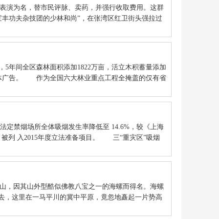
台表演为名，替市民评脉、卖药，并强行收取费用。这群
省宝丰功夫杂技团的少林和尚”，在张湾区红卫街头强拉过
5年间全区森林面积添加1822万亩，活立木积蓄量添加
蒙古墙体广告。 作为全国六大林业重点工程全掩盖的仅有省
定禁烟场所全体吸烟发生率降低至 14.6%，较《上海
被列 入2015年度立法准备项目。 三“重灾区”吸烟
村。 海螺山，因其山外型酷似佛教八宝之一的海螺而得名。海螺
去，这里在一马平川的冀中平原，竟忽地矗起一片势高