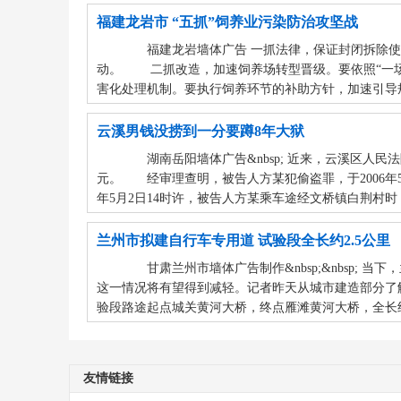
福建龙岩市 “五抓”饲养业污染防治攻坚战
福建龙岩墙体广告 一抓法律，保证封闭拆除使
动。 二抓改造，加速饲养场转型晋级。要依照“一
害化处理机制。要执行饲养环节的补助方针，加速引导规
云溪男钱没捞到一分要蹲8年大狱
湖南岳阳墙体广告&nbsp; 近来，云溪区人
元。 经审理查明，被告人方某犯偷盗罪，于2006年5
年5月2日14时许，被告人方某乘车途经文桥镇白荆村
兰州市拟建自行车专用道 试验段全长约2.5公里
甘肃兰州市墙体广告制作&nbsp;&nbsp; 
这一情况将有望得到减轻。记者昨天从城市建造部分了
验段路途起点城关黄河大桥，终点雁滩黄河大桥，全长
友情链接