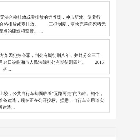
无法合格排放或零排放的饲养场，冲击新建、复养行
达合格排放或零排放。 三抓制度，尽快完善病死猪无
的建造和监管。 ...
人方某因犯掠夺罪，判处有期徒刑八年，并处分金三千
月14日被临湘市人民法院判处有期徒刑四年。 2015
...
率比较，公共自行车却面临着“无路可走”的为难。如今，
准备建造，现在正在公开投标。据悉，自行车专用道实
造...