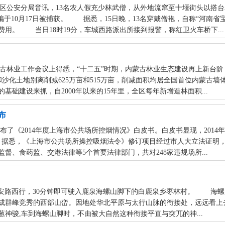
湾区公安分局音讯，13名农人假充少林武僧，从外地流窜至十堰街头以搭
骗于10月17日被捕获。 据悉，15日晚，13名穿戴僧袍，自称“河南
用。 当日18时19分，车城西路派出所接到报警，称红卫火车桥下...
蒙古林业工作会议上得悉，“十二五”时期，内蒙古林业生态建设再上新台阶，
漠化和沙化土地别离削减625万亩和515万亩，削减面积均居全国首位内
础建设来抓，自2000年以来的15年里，全区每年新增造林面积...
布
《2014年度上海市公共场所控烟情况》白皮书。白皮书显现，2014年法
%。据悉，《上海市公共场所操控吸烟法令》修订项目经过市人大立法证明，
督、食药监、交港法律等5个首要法律部门，共对248家违规场所...
bsp; 顺石家庄市区槐安路西行，30分钟即可驶入鹿泉海螺山脚下的白鹿泉乡枣林
成群峰竞秀的西部山峦。因地处华北平原与太行山脉的衔接处，远远看上
神骏,车到海螺山脚时，不由被大自然这种衔接平直与突兀的神...