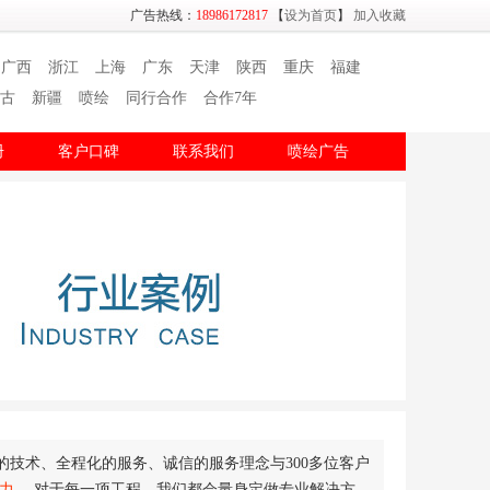
广告热线：
18986172817
【
设为首页
】
加入收藏
广西
浙江
上海
广东
天津
陕西
重庆
福建
古
新疆
喷绘
同行合作
合作7年
册
客户口碑
联系我们
喷绘广告
的技术、全程化的服务、诚信的服务理念与300多位客户
响力。
对于每一项工程，我们都会量身定做专业解决方