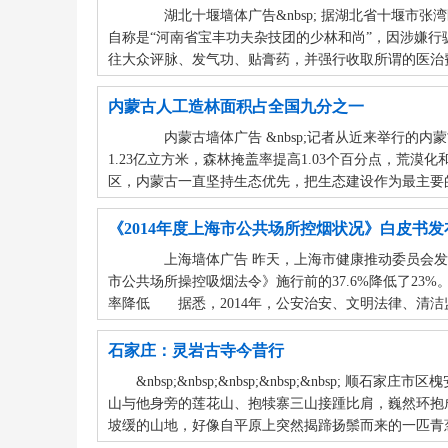
湖北十堰墙体广告&nbsp; 据湖北省十堰市张
自称是“河南省宝丰功夫杂技团的少林和尚”，因涉嫌行
往大众评脉、发气功、贴膏药，并强行收取所谓的医治费
内蒙古人工造林面积占全国九分之一
内蒙古墙体广告 &nbsp;记者从近来举行的内
1.23亿立方米，森林掩盖率提高1.03个百分点，荒
区，内蒙古一直坚持生态优先，把生态建设作为最主要的基
《2014年度上海市公共场所控烟状况》白皮书发
上海墙体广告 昨天，上海市健康推动委员会发布了
市公共场所操控吸烟法令》施行前的37.6%降低了23
率降低 据悉，2014年，公安治安、文明法律、清洁监
石家庄：灵岩古寺今昔行
&nbsp;&nbsp;&nbsp;&nbsp;&n
山与他身旁的莲花山、抱犊寨三山接踵比肩，巍然环抱
坡缓的山地，好像自平原上突然揭蹄扬鬃而来的一匹青葱