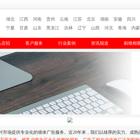
湖北
江西
河南
贵州
云南
江苏
北京
湖南
安徽
四川
宁夏
甘肃
山东
黑龙江
吉林
辽宁
山西
河北
青海
内蒙
头店招
客户服务
行业案例
资讯报道
刷墙相
村市场提供专业化的墙体广告服务。近20年来，我们以雄厚的实力、成熟
000万平方米，被客户誉为可永久依赖的朋友。广告工程在业内有广泛的影