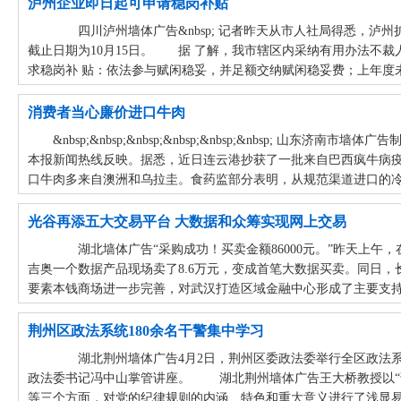
泸州企业即日起可申请稳岗补贴
四川泸州墙体广告&nbsp; 记者昨天从市人社局得悉，泸
截止日期为10月15日。 据 了解，我市辖区内采纳有用办法不
求稳岗补 贴：依法参与赋闲稳妥，并足额交纳赋闲稳妥费；上年度未
消费者当心廉价进口牛肉
&nbsp;&nbsp;&nbsp;&nbsp;&nbsp;&nbsp
本报新闻热线反映。据悉，近日连云港抄获了一批来自巴西疯牛病
口牛肉多来自澳洲和乌拉圭。食药监部分表明，从规范渠道进口的冷冻
光谷再添五大交易平台 大数据和众筹实现网上交易
湖北墙体广告“采购成功！买卖金额86000元。”昨天上午
吉奥一个数据产品现场卖了8.6万元，变成首笔大数据买卖。同日
要素本钱商场进一步完善，对武汉打造区域金融中心形成了主要支
荆州区政法系统180余名干警集中学习
湖北荆州墙体广告4月2日，荆州区委政法委举行全区政法系
政法委书记冯中山掌管讲座。 湖北荆州墙体广告王大桥教授以“
等三个方面，对党的纪律规则的内涵、特色和重大意义进行了浅显易