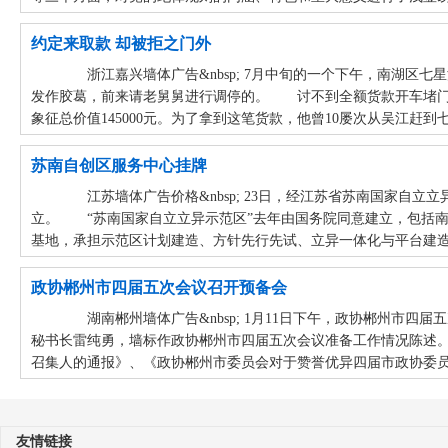
约定来取款 却被拒之门外
浙江嘉兴墙体广告&nbsp; 7月中旬的一个下午，南湖区
发作胶葛，前来请老舅舅进行调停的。 讨不到全额货款开车堵门
象征总价值145000元。为了拿到这笔货款，他曾10屡次从吴江赶
苏南自创区服务中心挂牌
江苏墙体广告价格&nbsp; 23日，经江苏省苏南国家自立
立。 “苏南国家自立立异示范区”去年由国务院同意建立，包括南
基地，承担示范区计划建造、方针先行先试、立异一体化与平台建造、
政协郴州市四届五次会议召开预备会
湖南郴州墙体广告&nbsp; 1月11日下午，政协郴州市
秘书长雷纯勇，墙标作政协郴州市四届五次会议准备工作情况陈述。
召集人的通报》、《政协郴州市委员会对于赞誉优异四届市政协委员
友情链接