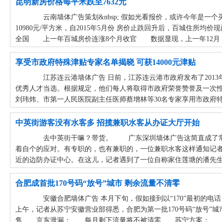
昆明新房价格每平米跌至7632元
云南墙体广告策划&nbsp; 假如光看报价，或许今年是一个
10980元/平方米，自2015年5月份 房价止跌回升后，百城住所
全国 上一年百城房价连涨8个月收官 数据显现，上一年12月，全
享受市政府特殊津贴专家名单揭晓 可获14000元津贴
江苏连云港墙体广告 日前，江苏连云港市政府发布了2013
优秀人才当选。根据规定，他们每人将取得市政府荣誉赞誉及一次性
刘玮炜、市第一人民医院副主任医师蔡增林等30名专家享用市政府特
中英街游客没有水客多 招揽兼职水客从办证大厅开始
去中英街干嘛？带货。 广东深圳墙体广告这简直成了常规
着自个的应对。有专职的，也有兼职的，一位兼职水客这样通知记
近的边防办证中心。在这儿，记者遇到了一位自称家住莲塘的潘先生
合肥成首批170号码“放号”城市 剩余流量不清零
安徽合肥墙体广告 本月下旬，假如接到以“170”最初的电
上午，记者从苏宁安徽营业部得悉，合肥为第一批170号码“放号”城市
售 京东泄漏： 每月剩下流量将不被清零 苏宁方案： “亲