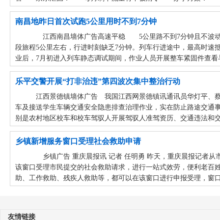
南昌地昨日首次试跑5公里用时不到7分钟
江西南昌墙体广告高速平稳 5公里路不到7分钟且不波动 
段旅程5公里左右，行进时刻缺乏7分钟。列车行进途中，最高时速
业后，7月初进入列车静态调试期间，作业人员开展整车紧固件查看与
乐平交警开展“打非治违”第四波次集中整治行动
江西景德镇墙体广告 我国江西网景德镇讯通讯员华灯平、蔡成
车及接送学生车辆交通安全隐患排查治理作业，实在防止路途交通
别是农村地区校车和校车驾驭人开展驾驭人准驾资历、交通违法和交通
乡镇新增服务窗口受理社会救助申请
乡镇广告 重庆晨报讯 记者 任明勇 昨天，重庆晨报记者从
该窗口受理市民提交的社会救助请求，进行一站式效劳，便利老百
助、工作救助、残疾人救助等，都可以在该窗口进行申报受理，窗口
友情链接