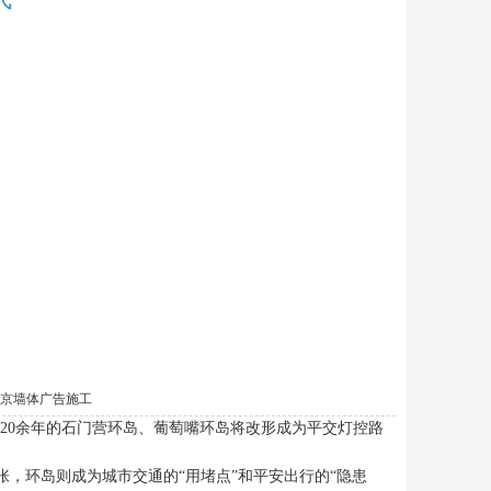
京墙体广告施工
建成20余年的石门营环岛、葡萄嘴环岛将改形成为平交灯控路
环岛则成为城市交通的“用堵点”和平安出行的“隐患