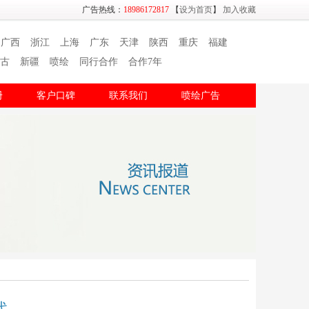
广告热线：
18986172817
【
设为首页
】
加入收藏
广西
浙江
上海
广东
天津
陕西
重庆
福建
古
新疆
喷绘
同行合作
合作7年
册
客户口碑
联系我们
喷绘广告
代