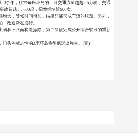
20余年，往常每座环岛的，日交通流量超越3.5万辆，交通
超越1，600起，招致拥堵近900次。
隔增大，等候时间增加，结果只能形成车流的瓶颈。另外，
拍，改造势在必行。
物和旧路面构造撤除，第二阶段完成公开综合管线的重新
门头沟标志性的3座环岛将彻底退出舞台。(完)