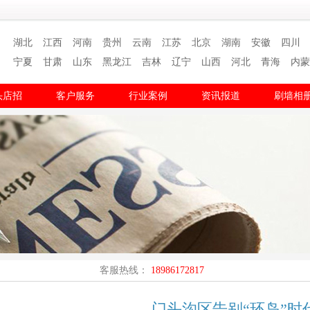
湖北
江西
河南
贵州
云南
江苏
北京
湖南
安徽
四川
宁夏
甘肃
山东
黑龙江
吉林
辽宁
山西
河北
青海
内蒙
头店招
客户服务
行业案例
资讯报道
刷墙相
客服热线：
18986172817
门头沟区告别“环岛”时