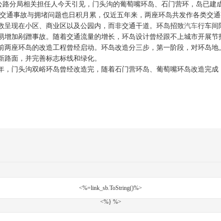
沟公路分局相关担任人今天引见，门头沟的葡萄嘴环岛、石门营环，岛已建成
交通事故与拥堵问题也日积月累，仅近五年来，两座环岛共发作各类交通事故
呈现在小区、商业区以及公园内，而非交通干道。环岛招致
汽车
行车间
易增加剐蹭事故。随着交通流量的增长，环岛设计曾经跟不上城市开展节
座环岛的改造工程曾经启动。环岛改造分三步，第一阶段，对环岛地上
新路面，并完善标志标线和绿化。
年，门头沟双峪环岛曾经改造完，随着石门营环岛、葡萄嘴环岛改造完成，
<%=link_sb.ToString()%>
<%} %>