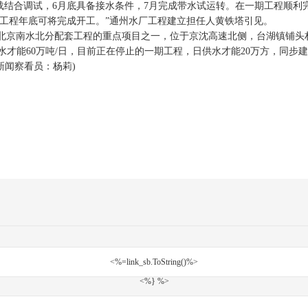
空载结合调试，6月底具备接水条件，7月完成带水试运转。在一期工程顺
期工程年底可将完成开工。”通州水厂工程建立担任人黄铁塔引见。
京南水北分配套工程的重点项目之一，位于京沈高速北侧，台湖镇铺头
期供水才能60万吨/日，目前正在停止的一期工程，日供水才能20万方，同
 新闻察看员：杨莉)
<%=link_sb.ToString()%>
<%} %>