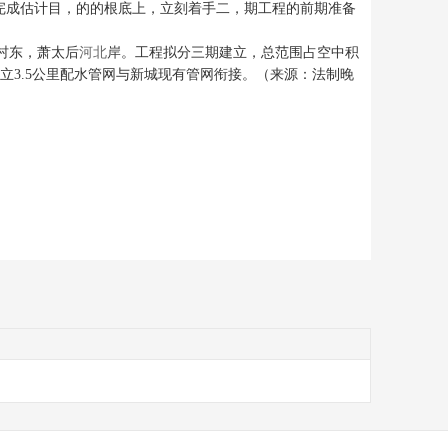
利完成估计目，的的根底上，立刻着手二，期工程的前期准备
村东，萧太后
河北
岸。工程拟分三期建立，总范围占空中积
步建立3.5公里配水管网与新城现有管网衔接。（来源：法制晚