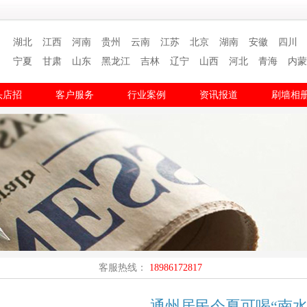
湖北
江西
河南
贵州
云南
江苏
北京
湖南
安徽
四川
宁夏
甘肃
山东
黑龙江
吉林
辽宁
山西
河北
青海
内蒙
头店招
客户服务
行业案例
资讯报道
刷墙相
客服热线：
18986172817
通州居民今夏可喝“南水