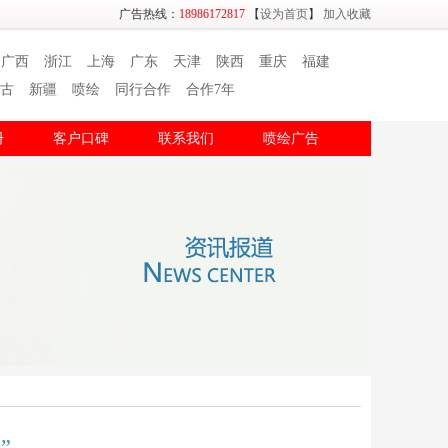
广告热线：
18986172817
【
设为首页
】
加入收藏
广西
浙江
上海
广东
天津
陕西
重庆
福建
古
新疆
喷绘
同行合作
合作7年
册
客户口碑
联系我们
喷绘广告
”