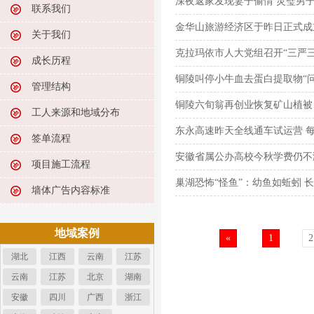
深夜返家发现妻子偷情 灵璧男
联系我们
金华山旅游经济区于昨日正式成
关于我们
克拉玛依市人大党组召开“三严三
成长历程
铜陵叫停小牛血去蛋白提取物“问
管理结构
铜陵六旬翁再创业恢复矿山植被
工人来源和地域分布
东永高速昨天全线通车试运营 
签单流程
安徽省属公办高校今秋学费仍不
项目施工流程
巢湖恐怖“怪鱼”：幼鱼如蚯蚓 
墙体广告内容标准
地域案例
«
1
2
湖北
江西
云南
江苏
云南
江苏
北京
湖南
安徽
四川
广西
浙江