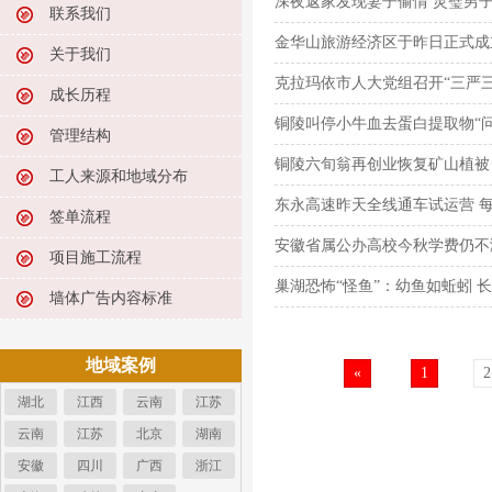
深夜返家发现妻子偷情 灵璧男
联系我们
金华山旅游经济区于昨日正式成
关于我们
克拉玛依市人大党组召开“三严三
成长历程
铜陵叫停小牛血去蛋白提取物“问
管理结构
铜陵六旬翁再创业恢复矿山植被
工人来源和地域分布
东永高速昨天全线通车试运营 
签单流程
安徽省属公办高校今秋学费仍不
项目施工流程
巢湖恐怖“怪鱼”：幼鱼如蚯蚓 
墙体广告内容标准
地域案例
«
1
2
湖北
江西
云南
江苏
云南
江苏
北京
湖南
安徽
四川
广西
浙江