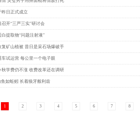
偷情 灵璧男子用擀面棍将情敌打死
于昨日正式成立
召开“三严三实”研讨会
白提取物“问题注射液”
恢复矿山植被 昔日是采石场爆破手
通车试运营 每公里一个电子眼
今秋学费仍不涨 收费改革还在调研
幼鱼如蚯蚓 长着狼牙般利齿
1
2
3
4
5
6
7
8