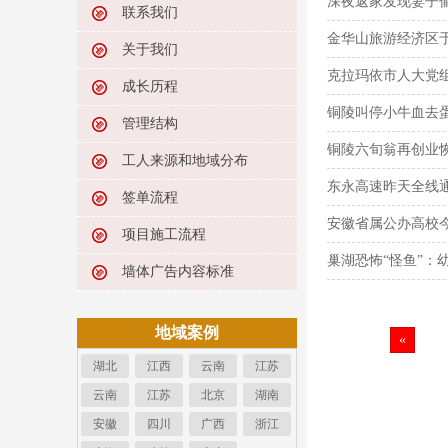
深夜返家发现妻子
联系我们
金华山旅游经济区
关于我们
克拉玛依市人大党组
成长历程
铜陵叫停小牛血去蛋
管理结构
铜陵六旬翁再创业
工人来源和地域分布
东永高速昨天全线
签单流程
安徽省属公办高校
项目施工流程
巢湖恐怖“怪鱼”：
墙体广告内容标准
地域案例
«
湖北
江西
云南
江苏
云南
江苏
北京
湖南
安徽
四川
广西
浙江