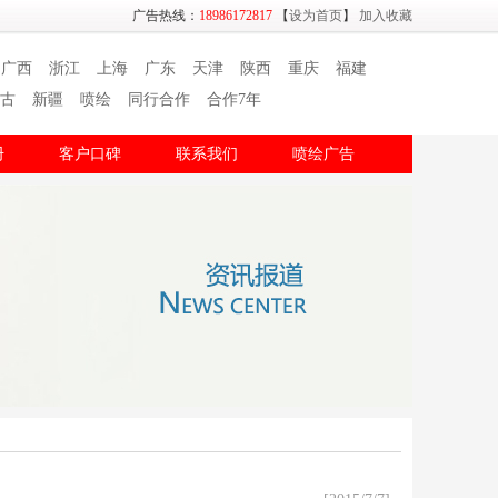
广告热线：
18986172817
【
设为首页
】
加入收藏
广西
浙江
上海
广东
天津
陕西
重庆
福建
古
新疆
喷绘
同行合作
合作7年
册
客户口碑
联系我们
喷绘广告