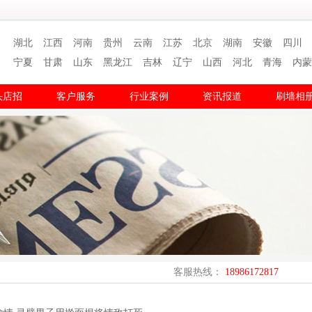
湖北
江西
河南
贵州
云南
江苏
北京
湖南
安徽
四川
宁夏
甘肃
山东
黑龙江
吉林
辽宁
山西
河北
青海
内蒙
头店招
客户服务
行业案例
资讯报道
刷墙相
客服热线：
18986172817