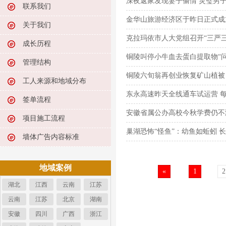
深夜返家发现妻子偷情 灵璧男
联系我们
金华山旅游经济区于昨日正式成
关于我们
克拉玛依市人大党组召开“三严三
成长历程
铜陵叫停小牛血去蛋白提取物“问
管理结构
铜陵六旬翁再创业恢复矿山植被
工人来源和地域分布
东永高速昨天全线通车试运营 
签单流程
安徽省属公办高校今秋学费仍不
项目施工流程
巢湖恐怖“怪鱼”：幼鱼如蚯蚓 
墙体广告内容标准
地域案例
«
1
2
湖北
江西
云南
江苏
云南
江苏
北京
湖南
安徽
四川
广西
浙江